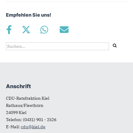
Empfehlen Sie uns!
Suchformular
Suche
Anschrift
Fußbereich
CDU-Ratsfraktion Kiel
Rathaus/Fleethörn
24099
Kiel
Telefon:
(0431) 901 - 2526
E-Mail:
cdu@kiel.de