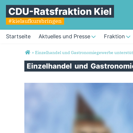
CDU-Ratsfraktion Kiel
#kielaufkursbringen
Startseite
Aktuelles und Presse
Fraktion
Sie sind hier
»
Einzelhandel und Gastronomiegewerbe unterstü
Einzelhandel
und
Gastronom