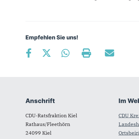
Empfehlen Sie uns!
Fußbereich
Anschrift
Im We
CDU-Ratsfraktion Kiel
CDU Kre
Rathaus/Fleethörn
Landesh
24099
Kiel
Ortsbeir