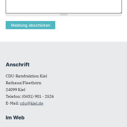
Anschrift
Fußbereich
CDU-Ratsfraktion Kiel
Rathaus/Fleethörn
24099
Kiel
Telefon:
(0431) 901 - 2526
E-Mail:
cdu@kiel.de
Im Web