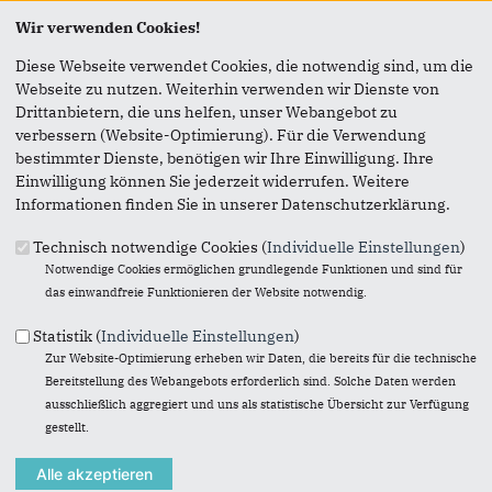
Seite versenden
Wir verwenden Cookies!
Vielen Dank, dass Sie die Inhalte unserer Homepage
Diese Webseite verwendet Cookies, die notwendig sind, um die
weiterempfehlen.
Webseite zu nutzen. Weiterhin verwenden wir Dienste von
Drittanbietern, die uns helfen, unser Webangebot zu
Anmerkung: Ihre E-Mail-Adresse wird benötigt um die
verbessern (Website-Optimierung). Für die Verwendung
Personen, denen Sie die Seite weiterempfehlen, zu
bestimmter Dienste, benötigen wir Ihre Einwilligung. Ihre
informieren, von wem die Empfehlung kommt, und dass es
Einwilligung können Sie jederzeit widerrufen. Weitere
kein Spam ist.
Informationen finden Sie in unserer Datenschutzerklärung.
Das mit * gekennzeichnete Feld ist ein Pflichtfeld.
Technisch notwendige Cookies (
Individuelle Einstellungen
)
Notwendige Cookies ermöglichen grundlegende Funktionen und sind für
Eigene E-Mail-Adresse
*
das einwandfreie Funktionieren der Website notwendig.
Statistik (
Individuelle Einstellungen
)
Eigener Name
*
Zur Website-Optimierung erheben wir Daten, die bereits für die technische
Bereitstellung des Webangebots erforderlich sind. Solche Daten werden
ausschließlich aggregiert und uns als statistische Übersicht zur Verfügung
gestellt.
Senden an
*