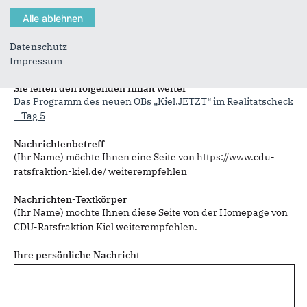
Datenschutz
Impressum
Sie können mehrere Empfänger mit Komma getrennt eingeben.
Sie leiten den folgenden Inhalt weiter
Das Programm des neuen OBs „Kiel.JETZT“ im Realitätscheck
– Tag 5
Nachrichtenbetreff
(Ihr Name) möchte Ihnen eine Seite von https://www.cdu-
ratsfraktion-kiel.de/ weiterempfehlen
Nachrichten-Textkörper
(Ihr Name) möchte Ihnen diese Seite von der Homepage von
CDU-Ratsfraktion Kiel weiterempfehlen.
Ihre persönliche Nachricht